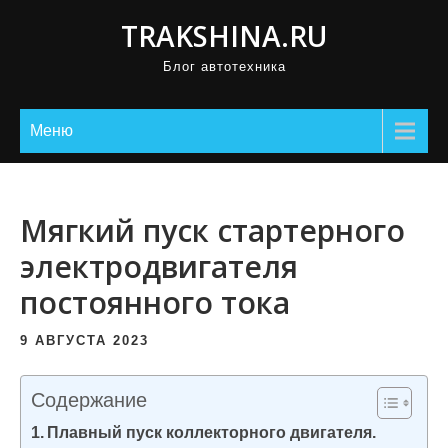
П
TRAKSHINA.RU
р
Блог автотехника
о
м
о
Меню
т
а
т
Мягкий пуск стартерного
ь
электродвигателя
к
постоянного тока
с
о
9 АВГУСТА 2023
д
е
Содержание
р
Плавный пуск коллекторного двигателя.
ж