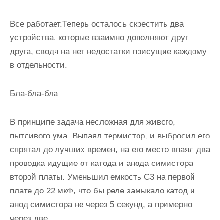
Все работает.Теперь осталось скрестить два
устройства, которые взаимно дополняют друг
друга, сводя на нет недостатки присущие каждому
в отдельности.
Бла-бла-бла
В принципе задача несложная для живого,
пытливого ума. Выпаял термистор, и выбросил его
спрятал до лучших времен, на его место впаял два
проводка идущие от катода и анода симистора
второй платы. Уменьшил емкость С3 на первой
плате до 22 мкФ, что бы реле замыкало катод и
анод симистора не через 5 секунд, а примерно
через две.