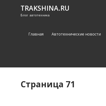
П
TRAKSHINA.RU
р
Блог автотехника
о
м
о
Главная
Автотехнические новости
т
а
т
ь
к
с
о
Страница 71
д
е
р
ж