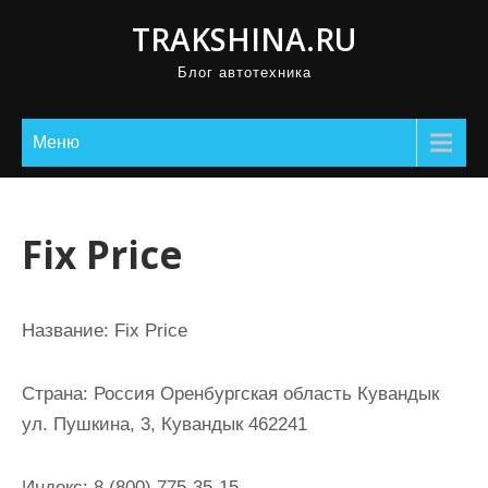
П
TRAKSHINA.RU
р
Блог автотехника
о
м
о
Меню
т
а
т
Fix Price
ь
к
с
Название:
Fix Price
о
д
Страна:
Россия Оренбургская область Кувандык
е
ул. Пушкина, 3, Кувандык 462241
р
ж
Индекс:
8 (800) 775-35-15