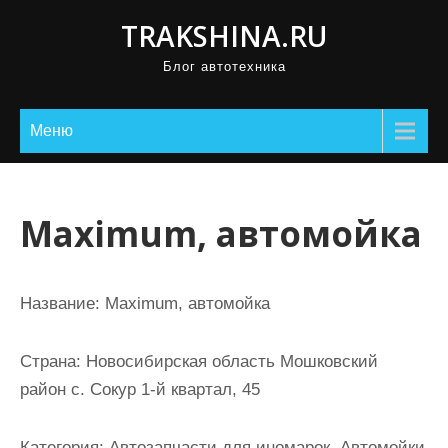
П
TRAKSHINA.RU
р
Блог автотехника
о
м
о
Меню
т
а
т
Maximum, автомойка
ь
к
с
Название:
Maximum, автомойка
о
д
Страна:
Новосибирская область Мошковский
е
район с. Сокур 1-й квартал, 45
р
ж
Категория:
Автозапчасти для иномарок, Автомойки