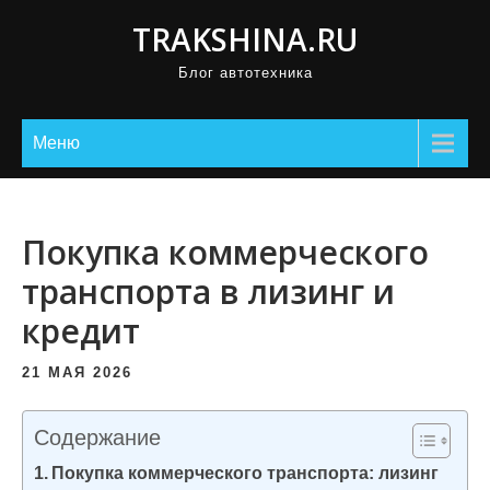
П
TRAKSHINA.RU
р
Блог автотехника
о
м
о
Меню
т
а
т
Покупка коммерческого
ь
транспорта в лизинг и
к
кредит
с
о
21 МАЯ 2026
д
е
Содержание
р
Покупка коммерческого транспорта: лизинг
ж