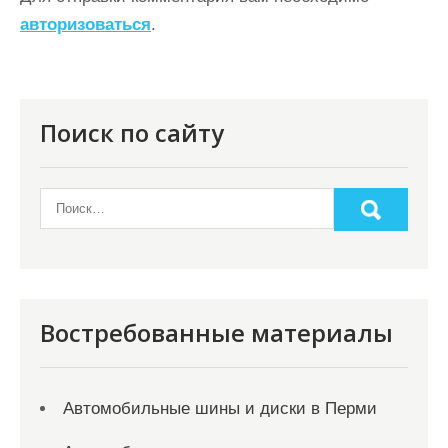
ц
авторизоваться
.
и
я
п
Поиск по сайту
о
з
а
п
и
с
Востребованные материалы
я
м
Автомобильные шины и диски в Перми