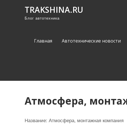
П
TRAKSHINA.RU
р
Блог автотехника
о
м
о
Главная
Автотехнические новости
т
а
т
ь
к
с
о
Атмосфера, монта
д
е
р
Название:
Атмосфера, монтажная компания
ж