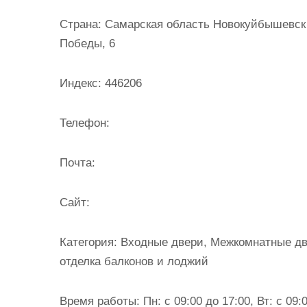
и
Страна:
Самарская область Новокуйбышевск 
м
Победы, 6
о
м
Индекс:
446206
у
Телефон:
Почта:
Cайт:
Категория:
Входные двери, Межкомнатные две
отделка балконов и лоджий
Время работы:
Пн: с 09:00 до 17:00, Вт: с 09:0