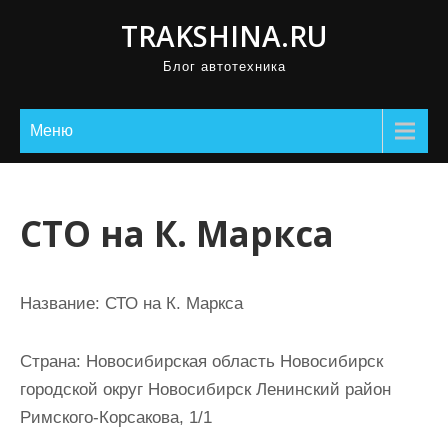
П
TRAKSHINA.RU
р
Блог автотехника
о
м
о
Меню
т
а
т
СТО на К. Маркса
ь
к
с
Название:
СТО на К. Маркса
о
д
Страна:
Новосибирская область Новосибирск
е
городской округ Новосибирск Ленинский район
р
Римского-Корсакова, 1/1
ж