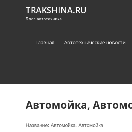
П
TRAKSHINA.RU
р
Блог автотехника
о
м
о
Главная
Автотехнические новости
т
а
т
ь
к
с
о
Автомойка, Автом
д
е
р
Название:
Автомойка, Автомойка
ж