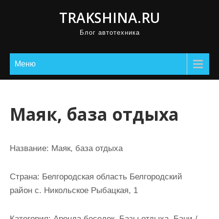
П
TRAKSHINA.RU
р
Блог автотехника
о
м
о
Меню
т
а
т
Маяк, база отдыха
ь
к
с
Название:
Маяк, база отдыха
о
д
Страна:
Белгородская область Белгородский
е
район с. Никольское Рыбацкая, 1
р
ж
Категория:
Аренда беседок, Базы отдыха, Бани /