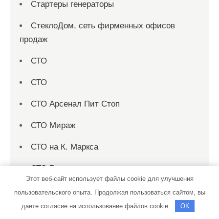
Стартеры генераторы
СтеклоДом, сеть фирменных офисов
продаж
СТО
СТО
СТО Арсенал Пит Стоп
СТО Мираж
СТО на К. Маркса
СТО Родник
Этот веб-сайт использует файлы cookie для улучшения
Страница 1
пользовательского опыта. Продолжая пользоваться сайтом, вы
даете согласие на использование файлов cookie.
OK
Страница 10