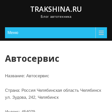
П
TRAKSHINA.RU
р
Блог автотехника
о
м
о
Меню
т
а
т
Автосервис
ь
к
с
Название:
Автосервис
о
д
Страна:
Россия Челябинская область Челябинск
е
ул. Зудова, 242, Челябинск
р
ж
Индекс:
454079