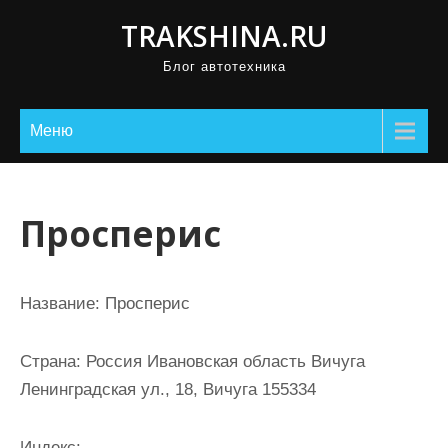
П
TRAKSHINA.RU
р
Блог автотехника
о
м
о
Меню
т
а
т
Просперис
ь
к
с
Название:
Просперис
о
д
Страна:
Россия Ивановская область Вичуга
е
Ленинградская ул., 18, Вичуга 155334
р
ж
Индекс: