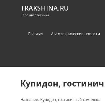
П
TRAKSHINA.RU
р
Блог автотехника
о
м
о
Главная
Автотехнические новости
т
а
т
ь
к
с
о
Купидон, гостини
д
е
р
Название:
Купидон, гостиничный комплекс
ж