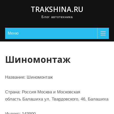
П
TRAKSHINA.RU
р
Блог автотехника
о
м
о
Меню
т
а
т
Шиномонтаж
ь
к
с
Название:
Шиномонтаж
о
д
Страна:
Россия Москва и Московская
е
область Балашиха ул. Твардовского, 46, Балашиха
р
ж
Индекс:
143900