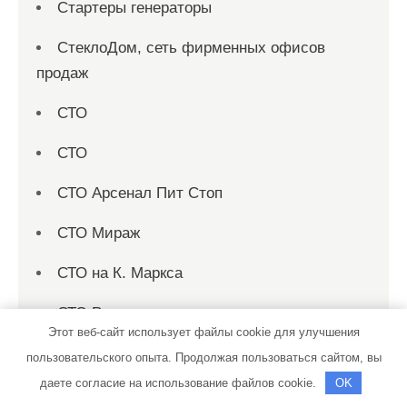
Стартеры генераторы
СтеклоДом, сеть фирменных офисов
продаж
СТО
СТО
СТО Арсенал Пит Стоп
СТО Мираж
СТО на К. Маркса
СТО Родник
Этот веб-сайт использует файлы cookie для улучшения
Страница 1
пользовательского опыта. Продолжая пользоваться сайтом, вы
даете согласие на использование файлов cookie.
OK
Страница 10