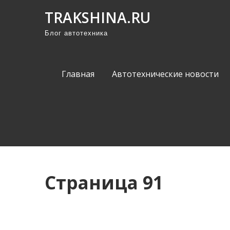
П
TRAKSHINA.RU
р
Блог автотехника
о
м
о
Главная
Автотехнические новости
т
а
т
ь
к
с
о
Страница 91
д
е
р
ж