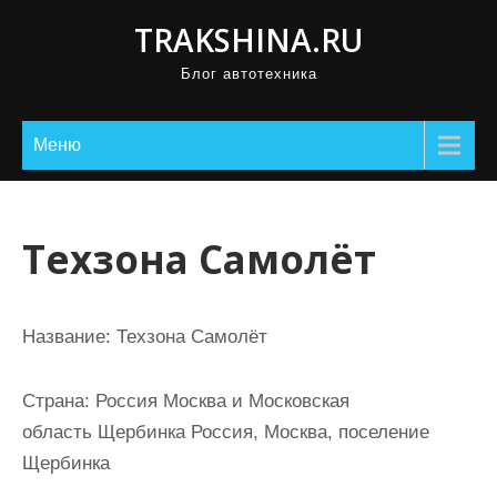
П
TRAKSHINA.RU
р
Блог автотехника
о
м
о
Меню
т
а
т
Техзона Самолёт
ь
к
с
Название:
Техзона Самолёт
о
д
Страна:
Россия Москва и Московская
е
область Щербинка Россия, Москва, поселение
р
Щербинка
ж