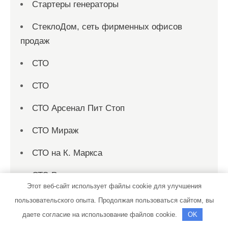
Стартеры генераторы
СтеклоДом, сеть фирменных офисов
продаж
СТО
СТО
СТО Арсенал Пит Стоп
СТО Мираж
СТО на К. Маркса
СТО Родник
Этот веб-сайт использует файлы cookie для улучшения
Страница 1
пользовательского опыта. Продолжая пользоваться сайтом, вы
даете согласие на использование файлов cookie.
OK
Страница 10