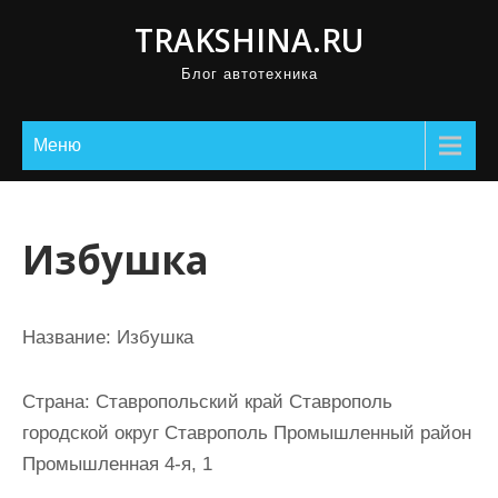
П
TRAKSHINA.RU
р
Блог автотехника
о
м
о
Меню
т
а
т
Избушка
ь
к
с
Название:
Избушка
о
д
Страна:
Ставропольский край Ставрополь
е
городской округ Ставрополь Промышленный район
р
Промышленная 4-я, 1
ж