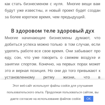
как стать бизнесменом с нуля. Многие вещи вам
будут уже известны, и новый проект будет создан
за более короткое время, чем предыдущий.
В здоровом теле здоровый дух
Многие начинающие бизнесмены думают, что
добиться успеха можно только в том случае, если
уделять работе все свое время. Они забывают про
еду, сон, что уже говорить о свежем воздухе и
занятии спортом. Конечно, на первых порах может
это и верная позиция. Но они до того привыкают к
установленному ритму жизни, что в
образовавшийся вдруг выходной просто не знают,
Этот веб-сайт использует файлы cookie для улучшения
чем заняться.
пользовательского опыта. Продолжая пользоваться сайтом, вы
даете согласие на использование файлов cookie.
OK
А заняться, поверьте, есть чем! Подумайте,