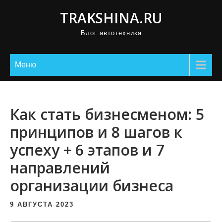
П
TRAKSHINA.RU
р
Блог автотехника
о
м
о
Меню
т
а
т
Как стать бизнесменом: 5
ь
принципов и 8 шагов к
к
успеху + 6 этапов и 7
с
о
направлений
д
организации бизнеса
е
р
9 АВГУСТА 2023
ж