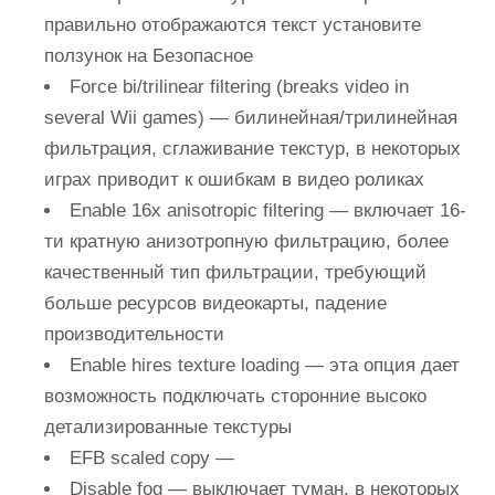
правильно отображаются текст установите
ползунок на Безопасное
Force bi/trilinear filtering (breaks video in
several Wii games)
— билинейная/трилинейная
фильтрация, сглаживание текстур, в некоторых
играх приводит к ошибкам в видео роликах
Enable 16x anisotropic filtering
— включает 16-
ти кратную анизотропную фильтрацию, более
качественный тип фильтрации, требующий
больше ресурсов видеокарты, падение
производительности
Enable hires texture loading
— эта опция дает
возможность подключать сторонние высоко
детализированные текстуры
EFB scaled copy
—
Disable fog
— выключает туман, в некоторых