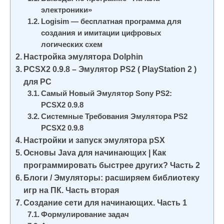
и
электроники»
м
Logisim — бесплатная программа для
создания и имитации цифровых
о
логических схем
м
Настройка эмулятора Dolphin
у
PCSX2 0.9.8 – Эмулятор PS2 ( PlayStation 2 )
для PC
Самый Новый Эмулятор Sony PS2:
PCSX2 0.9.8
Системные Требования Эмулятора PS2
PCSX2 0.9.8
Настройки и запуск эмулятора pSX
Основы Java для начинающих | Как
программировать быстрее других? Часть 2
Блоги / Эмуляторы: расширяем библиотеку
игр на ПК. Часть вторая
Создание сети для начинающих. Часть 1
Формулирование задач