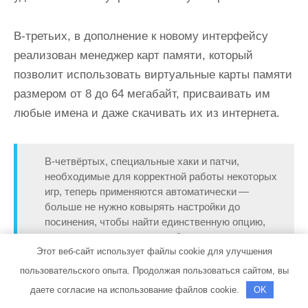
В-третьих, в дополнение к новому интерфейсу
реализован менеджер карт памяти, который
позволит использовать виртуальные карты памяти
размером от 8 до 64 мегабайт, присваивать им
любые имена и даже скачивать их из интернета.
В-четвёртых, специальные хаки и патчи,
необходимые для корректной работы некоторых
игр, теперь применяются автоматически —
больше не нужно ковырять настройки до
посинения, чтобы найти единственную опцию,
которая позволит игре заработать — если
Этот веб-сайт использует файлы cookie для улучшения
команда PCSX2 знает о необходимости
применения патча или хака, он будет включён
пользовательского опыта. Продолжая пользоваться сайтом, вы
автоматически.
даете согласие на использование файлов cookie.
OK