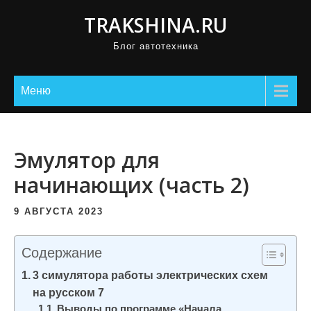
П
TRAKSHINA.RU
р
Блог автотехника
о
м
о
Меню
т
а
т
Эмулятор для
ь
начинающих (часть 2)
к
с
9 АВГУСТА 2023
о
д
Содержание
е
3 симулятора работы электрических схем
р
на русском 7
ж
Выводы по программе «Начала