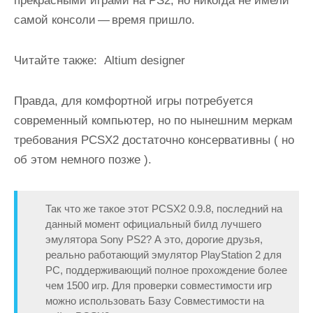
прекрасными играми на PS2, но никогда не имели
самой консоли — время пришло.
Читайте также:
Altium designer
Правда, для комфортной игры потребуется
современный компьютер, но по нынешним меркам
требования PCSX2 достаточно консервативны ( но
об этом
немного позже
).
Так что же такое этот
PCSX2 0.9.8
, последний на
данный момент официальный билд
лучшего
эмулятора Sony PS2
? А это, дорогие друзья,
реально работающий эмулятор PlayStation 2 для
PC, поддерживающий полное прохождение более
чем 1500 игр. Для проверки совместимости игр
можно использовать
Базу Совместимости
на