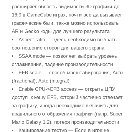
расширяет область видимости 3D графики до
16:9 в GameCube играх, почти всегда вызывает
графические баги, также можно использовать
AR и Gecko коды для лучшего результата
Aspect ratio
— здесь необходимо выбрать
соотношение сторон для вашего экрана
SSAA mode
— позволяет выбрать уровень
сглаживания, падение производительности
EFB scale
— способ масштабирования, Auto
(fractional), Auto (integral)
Enable CPU->EFB access
— открыть ЦПУ
доступ к кешу EFB, который частично отвечает
за графику, иногда необходимо включить для
правильного отображения графики (напр. Super
Mario Galaxy 1,2), потеря производительности
Кэширование тестур
— Если в игре не