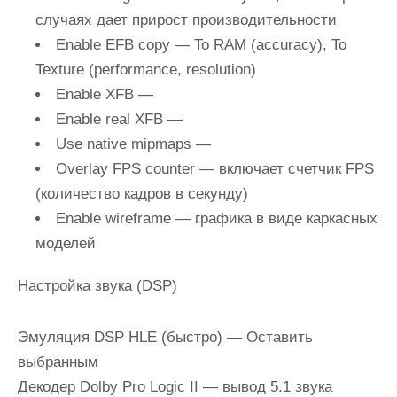
случаях дает прирост производительности
Enable EFB copy
— To RAM (accuracy), To
Texture (performance, resolution)
Enable XFB
—
Enable real XFB
—
Use native mipmaps
—
Overlay FPS counter
— включает счетчик FPS
(количество кадров в секунду)
Enable wireframe
— графика в виде каркасных
моделей
Настройка звука (DSP)
Эмуляция DSP HLE (быстро)
— Оставить
выбранным
Декодер Dolby Pro Logic II
— вывод 5.1 звука