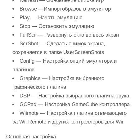
Refresh
— Обновление списка игр
Browse
—Импортобразов в эмулятор
Play
— Начать эмуляцию
Stop
— Остановить эмуляцию
FullScr
— Развернуть окно во весь экран
ScrShot
— Сделать снимок экрана,
сохраняется в папке UserScreenShots
Config
— Настройка опций эмулятора и
плагинов
Graphics
— Настройка выбранного
графического плагина
DSP
— Настройка выбранного плагина звука
GCPad
— Настройка GameCube контроллера
Wiimote
— Настройка плагина отвечающего
за Wii Remote и других контроллеров для Wii
Основная настройка