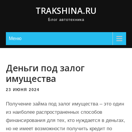
П
TRAKSHINA.RU
р
Блог автотехника
о
м
о
Меню
т
а
т
Деньги под залог
ь
имущества
к
с
23 ИЮНЯ 2024
о
д
Получение займа под залог имущества – это один
е
из наиболее распространенных способов
р
финансирования для тех, кто нуждается в деньгах,
ж
но не имеет возможности получить кредит по