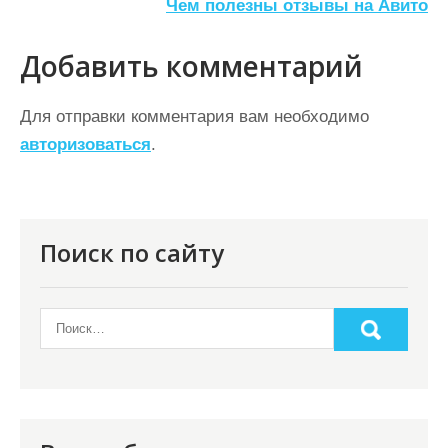
а
Чем полезны отзывы на Авито
в
Добавить комментарий
и
г
Для отправки комментария вам необходимо
а
авторизоваться
.
ц
и
я
Поиск по сайту
п
о
з
а
п
и